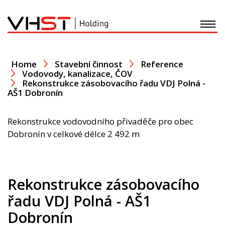
O nás
Home
Stavební činnost
Reference
Vodovody, kanalizace, ČOV
Rekonstrukce zásobovacího řadu VDJ Polná -
Stavební činnost
AŠ1 Dobronín
Development
Rekonstrukce vodovodního přivaděče pro obec
Dobronín v celkové délce 2 492 m
Recyklace - Doprava
Plastové výrobky
Rekonstrukce zásobovacího
řadu VDJ Polná - AŠ1
Nadace
Dobronín