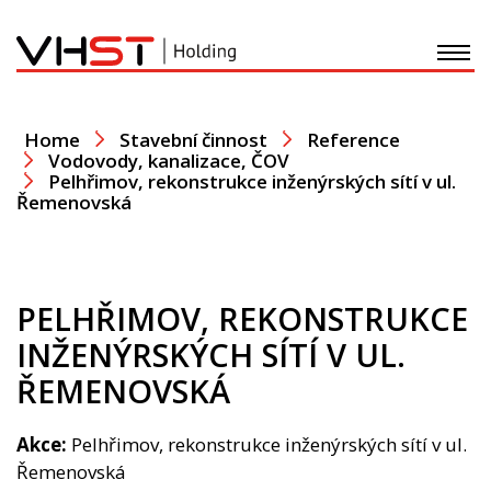
O nás
Home
Stavební činnost
Reference
Vodovody, kanalizace, ČOV
Pelhřimov, rekonstrukce inženýrských sítí v ul.
Stavební činnost
Řemenovská
Development
PELHŘIMOV, REKONSTRUKCE
Recyklace - Doprava
INŽENÝRSKÝCH SÍTÍ V UL.
Plastové výrobky
ŘEMENOVSKÁ
Nadace
Akce:
Pelhřimov, rekonstrukce inženýrských sítí v ul.
Řemenovská