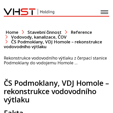
O nás
Home
Stavební činnost
Reference
Vodovody, kanalizace, ČOV
ČS Podmoklany, VDJ Homole – rekonstrukce
Stavební činnost
vodovodního výtlaku
Development
Rekonstrukce vodovodního výtlaku z čerpací stanice
Podmoklany do vodojemu Homole ...
Recyklace - Doprava
ČS Podmoklany, VDJ Homole –
Plastové výrobky
rekonstrukce vodovodního
výtlaku
Nadace
Fakta